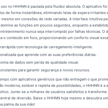
 uso no HHHNN é pautada pela fluidez absoluta. O aplicativo foi
os de forma instantânea, eliminando telas de espera irritantes
mesmo em conexões de rede variadas. A interface intuitiva pe
 domine as funções em poucos segundos, enquanto a estabilid
ntretenimento nunca seja interrompido por falhas técnicas. O
ca o conteúdo em foco, proporcionando um conforto visual exce
rarrápida com tecnologia de carregamento inteligente.
sonalizada que aprende com as suas preferências diárias.
mia de dados sem perda de qualidade visual.
constantes para garantir segurança e novos recursos.
tempo com aplicativos genéricos que não entregam o que prom
o moderna, estável e repleta de possibilidades, o HHHNN é a e
itivo. Junte-se a milhares de usuários satisfeitos e transforme
central de diversão. Baixe o HHHNN hoje mesmo e descubra u
na palma da sua mão!