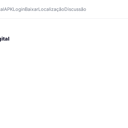
ial
APK
Login
Baixar
Localização
Discussão
ital